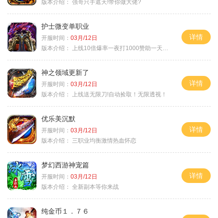
版本介绍：
强哥只手遮天!带你做大佬?
护士微变单职业
详情
开服时间：
03月/12日
版本介绍：
上线10倍爆率一夜打1000赞助一天毕业
神之领域更新了
详情
开服时间：
03月/12日
版本介绍：
上线送无限刀!自动捡取！无限透视！
优乐美沉默
详情
开服时间：
03月/12日
版本介绍：
三职业均衡激情热血怀恋
梦幻西游神宠篇
详情
开服时间：
03月/12日
版本介绍：
全新副本等你来战
纯金币１．７６