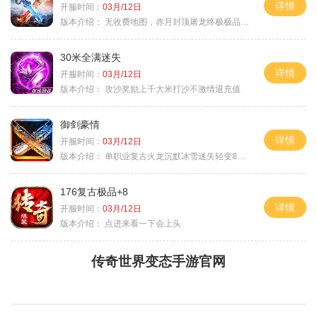
详情
开服时间：
03月/12日
版本介绍：
无收费地图，赤月封顶屠龙终极极品＋６
30米全满迷失
详情
开服时间：
03月/12日
版本介绍：
攻沙奖励上千大米打沙不激情退充值
御剑豪情
详情
开服时间：
03月/12日
版本介绍：
单职业复古火龙沉默冰雪迷失轻变8085
176复古极品+8
详情
开服时间：
03月/12日
版本介绍：
点进来看一下会上头
传奇世界变态手游官网