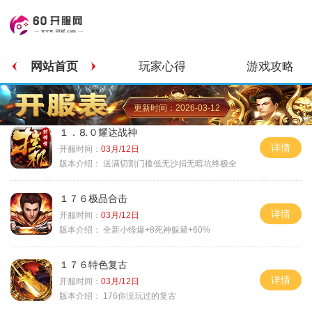
网站首页
玩家心得
游戏攻略
更新时间：2026-03-12
１．⒏０耀达战神
详情
开服时间：
03月/12日
版本介绍：
送满切割门槛低无沙捐无暗坑终极全
１７６极品合击
详情
开服时间：
03月/12日
版本介绍：
全新小怪爆+8死神躲避+60%
１７６特色复古
详情
开服时间：
03月/12日
版本介绍：
176你没玩过的复古