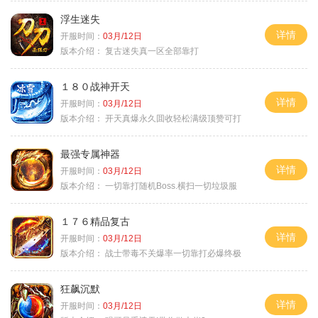
浮生迷失
详情
开服时间：
03月/12日
版本介绍：
复古迷失真一区全部靠打
１８０战神开天
详情
开服时间：
03月/12日
版本介绍：
开天真爆永久囬收轻松满级顶赞可打
最强专属神器
详情
开服时间：
03月/12日
版本介绍：
一切靠打随机Boss.横扫一切垃圾服
１７６精品复古
详情
开服时间：
03月/12日
版本介绍：
战士带毒不关爆率一切靠打必爆终极
狂飙沉默
详情
开服时间：
03月/12日