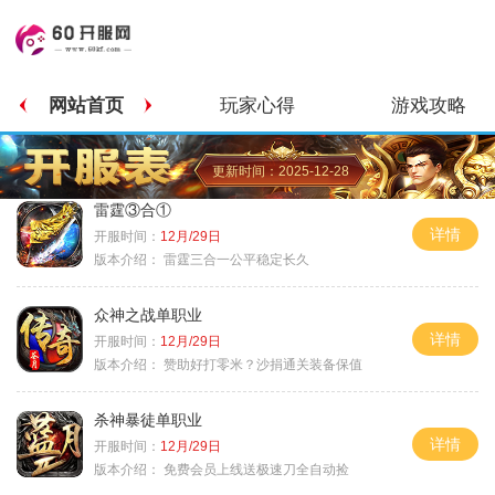
网站首页
玩家心得
游戏攻略
更新时间：2025-12-28
雷霆③合①
详情
开服时间：
12月/29日
版本介绍：
雷霆三合一公平稳定长久
众神之战单职业
详情
开服时间：
12月/29日
版本介绍：
赞助好打零米？沙捐通关装备保值
杀神暴徒单职业
详情
开服时间：
12月/29日
版本介绍：
免费会员上线送极速刀全自动捡