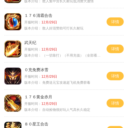
版本介绍：
散人集中营长久耐玩低消费大激情
１７６清霜合击
详情
开服时间：
12月/29日
版本介绍：
散人好混赞助可打长久耐玩
武天纪
详情
开服时间：
12月/29日
版本介绍：
（一切靠打）（不用充值）（全部看脸）
０充免费冰雪
详情
开服时间：
12月/29日
版本介绍：
免费送元宝攻速超飞机免费群毒
１７６黄金赤月
详情
开服时间：
12月/29日
版本介绍：
自动捡物很好玩人气高长久稳定
８０星王合击