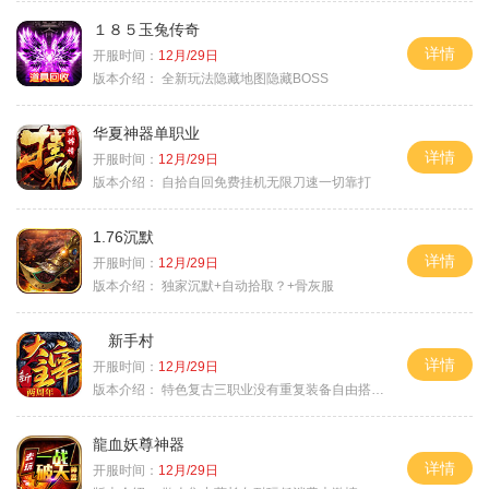
１８５玉兔传奇
详情
开服时间：
12月/29日
版本介绍：
全新玩法隐藏地图隐藏BOSS
华夏神器单职业
详情
开服时间：
12月/29日
版本介绍：
自拾自回免费挂机无限刀速一切靠打
1.76沉默
详情
开服时间：
12月/29日
版本介绍：
独家沉默+自动拾取？+骨灰服
新手村
详情
开服时间：
12月/29日
版本介绍：
特色复古三职业没有重复装备自由搭配私
龍血妖尊神器
详情
开服时间：
12月/29日