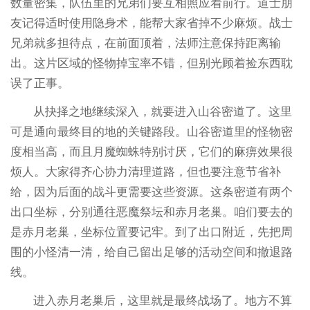
数量密集，队伍里的兄弟们要互相照应着前行。道士朋
友记得适时使用隐身术，能帮大家省掉不少麻烦。战士
兄弟就多担待点，在前面顶着，法师注意保持距离输
出。这片区域的怪物掉宝率不错，但别光顾着捡东西耽
误了正事。
从抉择之地继续深入，就要进入山谷密道了。这里
可是通向最终目的地的关键路段。山谷密道里的怪物密
度相当高，而且月魔蜘蛛特别讨厌，它们的麻痹效果很
烦人。大家得齐心协力清理道路，但也要注意节省补
给，因为后面的战斗更需要这些资源。这条密道有两个
出口坐标，分别通往恶魔祭坛和赤月老巢。咱们要去的
是赤月老巢，坐标位置要记牢。到了出口附近，先把周
围的小怪清一清，给自己留出足够的活动空间和撤退路
线。
进入赤月老巢后，这里就是最终战场了。地方不算