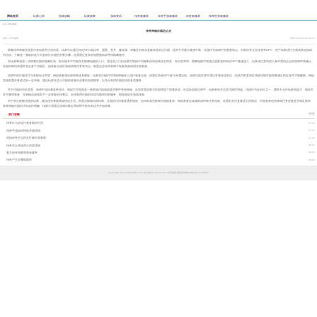
网站首页
玩家心得
游戏攻略
玩家故事
游戏资讯
传奇新服表
传奇手游新服表
传世新服表
传奇世界新服表
主页
>
游戏攻略
>
传奇神秘庄园怎么去
来源：60开服网
时间:2026-06-06 09:53
探索传奇神秘庄园是许多玩家关注的内容。玩家可以通过特定NPC如比奇、盟重、苍月、魔龙城、封魔谷的老兵直接传送到达庄园，这种方式最为直接可靠。庄园作为游戏中的重要地点，内部设有元宝使者等NPC，便于玩家进行交易或其他游戏
内活动。了解这一基础传送方式是前往庄园的首要步骤，无需通过复杂的地图跑动或寻找隐藏路径。
若玩家希望进一步探索庄园的隐藏区域，部分版本中可能存在隐藏地图的入口。需这些入口的设置可能因不同服务器或游戏设定而异。有信息表明，隐藏地图可能通过盟重省的特定NPC直接进入，但具体位置和进入条件需结合当前游戏环境确认。
庄园内部结构通常包含多个功能区，如装备合成区域或特殊任务发布点，熟悉这些布局有助于玩家高效利用庄园资源。
游戏中的庄园往往与高级玩法关联，例如装备强化或特殊道具获取。玩家在庄园内可找到神秘老人进行装备合成，或通过其他NPC参与专属活动。虽然庄园本身可通过常规传送到达，但其内部某些区域或功能可能需要满足特定条件才能解锁，例如
完成前置任务或达到一定等级。建议玩家在进入庄园前准备好必要的游戏物资，以充分利用庄园提供的各类服务。
关于庄园的历史背景，游戏中流传着各种说法，例如它可能曾是一座贵族庄园或因某些事件变得神秘。这些背景故事为庄园增添了探索价值，但实际游戏过程中，玩家更应关注其功能性用途。庄园作为安全区之一，通常不允许玩家间战斗，因此可
作为整理装备、交易物品或规划下一步冒险的休整点。合理利用庄园的传送功能和内部服务，能有效提升游戏体验。
对于初次接触庄园的玩家，建议优先掌握基础传送方式，再逐步探索内部结构。庄园的访问难度通常较低，但内部某些机制可能较复杂，例如装备合成规则或特殊任务流程。若遇到无法直接进入的情况，可检查角色等级或任务进度是否满足要求。
传奇神秘庄园的访问途径明确，玩家只需通过游戏内既定系统即可轻松到达并开始探索。
热门攻略
+更多
传奇什么职业打装备最好打的
07-29
传奇手游如何快速升级技能
07-30
原始传奇怎么样去打都市装备呢
07-30
传奇怎么强化烈火武器技能
08-03
复古传奇地图和装备爆率
08-03
传奇尸王在哪刷最快
08-06
Copyright 2015-2026 60kf.com All Rights Reserved. 60开服网 版权所有
鄂ICP备19015743号-5