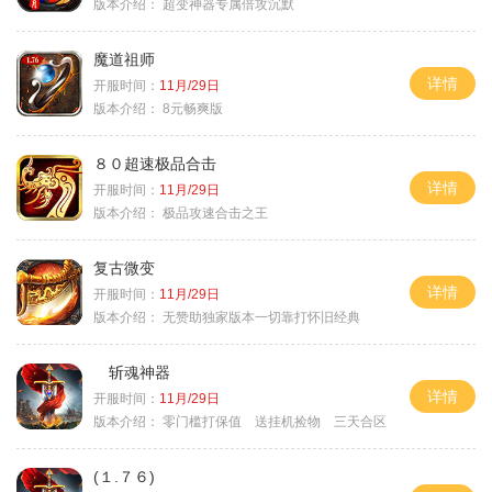
版本介绍：
超变神器专属倍攻沉默
魔道祖师
详情
开服时间：
11月/29日
版本介绍：
8元畅爽版
８０超速极品合击
详情
开服时间：
11月/29日
版本介绍：
极品攻速合击之王
复古微变
详情
开服时间：
11月/29日
版本介绍：
无赞助独家版本一切靠打怀旧经典
斩魂神器
详情
开服时间：
11月/29日
版本介绍：
零门槛打保值 送挂机捡物 三天合区
(１.７６)