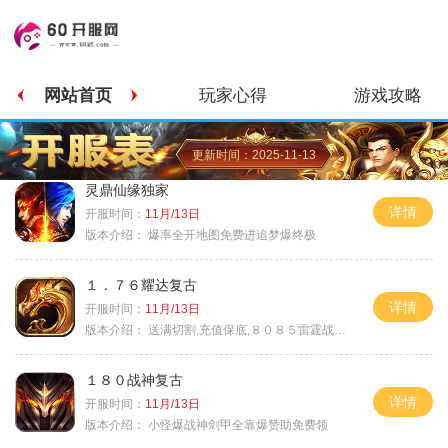
网站首页
玩家心得
游戏攻略
更新时间：2025-11-13
灵鼎仙缘独家
详情
开服时间：
11月/13日
版本介绍：
爆率全开地图免费进追梦爆终极
１．７６耀达复古
详情
开服时间：
11月/13日
版本介绍：
送满切割,充值保底,８０８５雷霆战神微变
１８０战神复古
详情
开服时间：
11月/13日
版本介绍：
小怪爆战神剑甲全靠爆赞助免费领