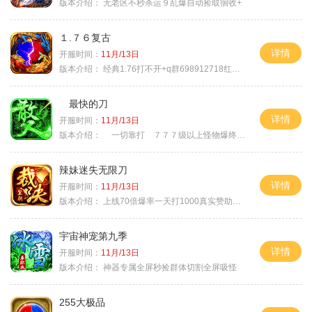
版本介绍：
无老区不秒杀运９乱爆自动捡取徊收+
１.７６复古
详情
开服时间：
11月/13日
版本介绍：
经典1.76打不开+q群698912718红蓝毒符免费
最快的刀
详情
开服时间：
11月/13日
版本介绍：
一切靠打 ７７７级以上怪物爆终极
辣妹迷失无限刀
详情
开服时间：
11月/13日
版本介绍：
上线70倍爆率一天打1000真实赞助一夜终
宇宙神宠第九季
详情
开服时间：
11月/13日
版本介绍：
神器专属全屏秒捡群体切割全屏吸怪
255大极品