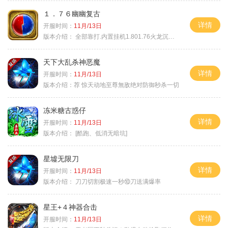
１．７６幽幽复古
详情
开服时间：
11月/13日
版本介绍：
全部靠打.内置挂机1.801.76火龙沉默微变
天下大乱杀神恶魔
详情
开服时间：
11月/13日
版本介绍：
荐 惊天动地至尊無敌绝对防御秒杀一切
冻米糖古惑仔
详情
开服时间：
11月/13日
版本介绍：
[酷跑、低消无暗坑]
星墟无限刀
详情
开服时间：
11月/13日
版本介绍：
刀刀切割极速一秒⑩刀送满爆率
星王+４神器合击
详情
开服时间：
11月/13日